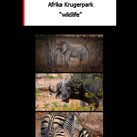
Afrika Krugerpark
“wildlife”